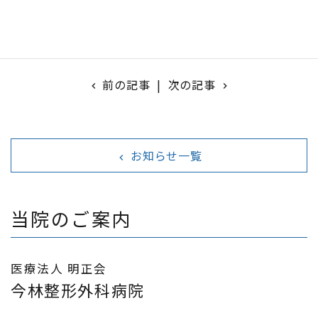
前の記事
|
次の記事
chevron_left
navigate_next
お知らせ一覧
navigate_before
当院のご案内
医療法人 明正会
今林整形外科病院