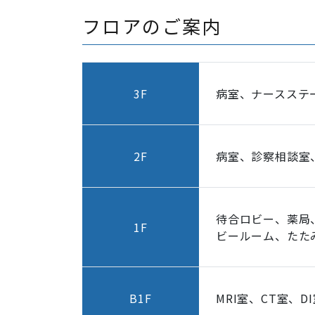
フロアのご案内
3F
病室、ナースステ
2F
病室、診察相談室
待合ロビー、薬局
1F
ビールーム、たた
B1F
MRI室、CT室、