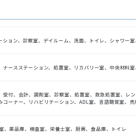
ーション、診察室、デイルーム、洗面、トイレ、シャワー室
、ナースステーション、処置室、リカバリー室、中央材料室
、受付、会計、調剤室、診察室、処置室、救急処置室、レン
みコーナー、リハビリテーション、ADL室、言語聴覚室、売
DI室、薬品庫、検査室、栄養士室、厨房、食品庫、トイレ