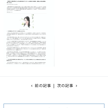
前の記事
|
次の記事
chevron_left
navigate_next