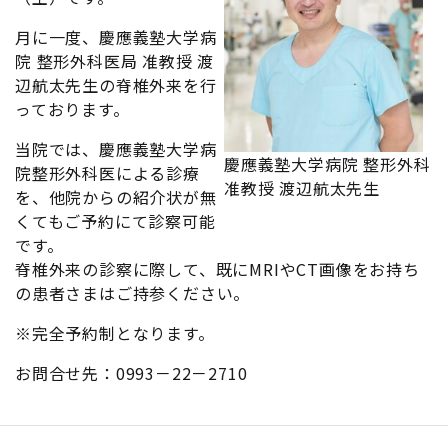
月に一度、慶應義塾大学病
院 整形外科医局 准教授 渡
辺航太先生の脊椎外来を行
っております。
当院では、慶應義塾大学病
慶應義塾大学病院 整形外科
院整形外科医による診療
准教授 渡辺航太先生
を、他院からの紹介状が無
くてもご予約にて診察可能
です。
脊椎外来の診察に際して、既にMRIやCT画像をお持ち
の患者さまはご持参ください。
※完全予約制となります。
お問合せ先：0993－22－2710